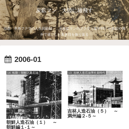
炭鉱マン 大陸に雄飛す
旧題「卒寿フクヲの人生回顧録」…元炭鉱マンのフクヲ（享年93）が炭鉱や満
州で過ごした若き日を振り返る
2006-01
14. 転勤：朝鮮人造石油
13. 吉林人造石油準社員時代
吉林人造石油（５） ～
満州編２-５～
朝鮮人造石油（１） ～
朝鮮編１-１～