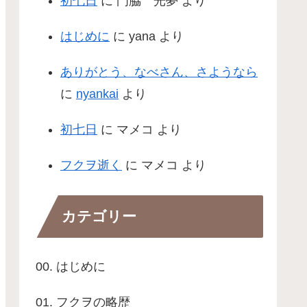
初七日
に
門脇 光夢
より
はじめに
に
yana
より
ありがとう、なべさん、さようなら
に
nyankai
より
初七日
に
マメコ
より
フクヲ逝く
に
マメコ
より
カテゴリー
00. はじめに
01. フクヲの略歴