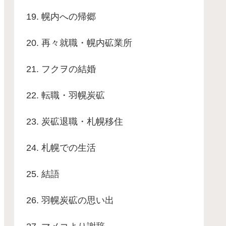
19. 幌内への帰郷
20. 再々就職・幌内砿業所
21. フクヲの結婚
22. 転職・羽幌炭砿
23. 炭砿退職・札幌移住
24. 札幌での生活
25. 結語
26. 羽幌炭砿の思い出