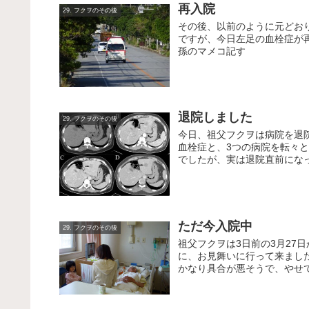
再入院
29. フクヲのその後
その後、以前のように元どお
ですが、今日左足の血栓症が
孫のマメコ記す
退院しました
29. フクヲのその後
今日、祖父フクヲは病院を退
血栓症と、3つの病院を転々と
でしたが、実は退院直前になっ
ただ今入院中
29. フクヲのその後
祖父フクヲは3日前の3月27
に、お見舞いに行って来まし
かなり具合が悪そうで、やせて