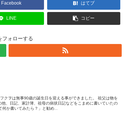
Facebook
はてブ
LINE
コピー
をフォローする
祖父フクヲは無事90歳の誕生日を迎える事ができました。 祖父は物を
の他、日記、家計簿、祖母の病状日記などをこまめに書いていたの
て何か書いてみたら？」と勧め...