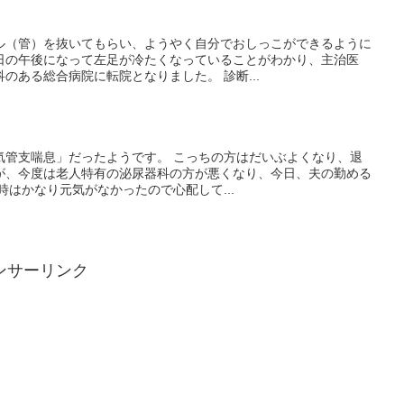
ル（管）を抜いてもらい、ようやく自分でおしっこができるように
日の午後になって左足が冷たくなっていることがわかり、主治医
のある総合病院に転院となりました。 診断...
気管支喘息」だったようです。 こっちの方はだいぶよくなり、退
が、今度は老人特有の泌尿器科の方が悪くなり、今日、夫の勤める
時はかなり元気がなかったので心配して...
ンサーリンク