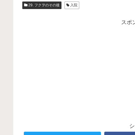
29. フクヲのその後
入院
スポ
シ