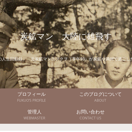
炭鉱マン 大陸に雄飛す
の人生回顧録」…元炭鉱マンのフクヲ（享年93）が炭鉱や満州で過ごし
プロフィール
このブログについて
FUKUO’S PROFILE
ABOUT
管理人
お問い合わせ
WEBMASTER
CONTACT US