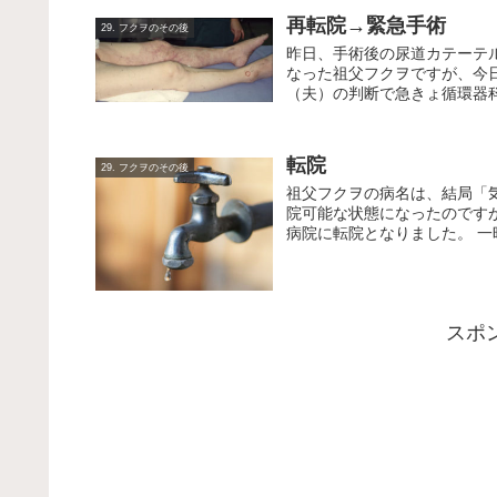
再転院→緊急手術
29. フクヲのその後
昨日、手術後の尿道カテーテ
なった祖父フクヲですが、今
（夫）の判断で急きょ循環器科
転院
29. フクヲのその後
祖父フクヲの病名は、結局「
院可能な状態になったのです
病院に転院となりました。 一
スポ