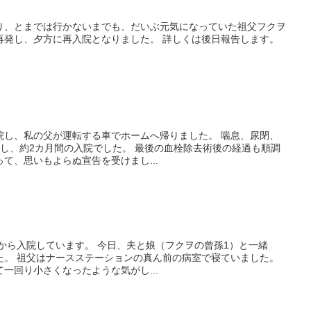
り、とまでは行かないまでも、だいぶ元気になっていた祖父フクヲ
再発し、夕方に再入院となりました。 詳しくは後日報告します。
院し、私の父が運転する車でホームへ帰りました。 喘息、尿閉、
し、約2カ月間の入院でした。 最後の血栓除去術後の経過も順調
て、思いもよらぬ宣告を受けまし...
日から入院しています。 今日、夫と娘（フクヲの曾孫1）と一緒
た。 祖父はナースステーションの真ん前の病室で寝ていました。
一回り小さくなったような気がし...